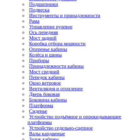
Подшипники
Подвеска
Инструменты и принадлежности
Рама
Управление рулевое
Ось передняя
Мост задний
Коробка отбора мощности
Оперенье кабины
Колёса и шины
Приборы
Принадлежности кабины
Мост средний
Передок кабины
Окно ветровое
Вентиляция и отопление
Дверь боковая
Боковина кабины
Платформа
Сиденье
Устройство подъёмное и опрокидывающее
платформы
Устройство седельно-сцепное
Валы карданные
Задок кабины