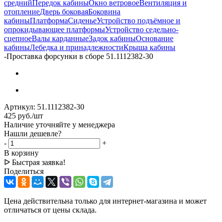
средний
Передок кабины
Окно ветровое
Вентиляция и
отопление
Дверь боковая
Боковина
кабины
Платформа
Сиденье
Устройство подъёмное и
опрокидывающее платформы
Устройство седельно-
сцепное
Валы карданные
Задок кабины
Основание
кабины
Лебедка и принадлежности
Крыша кабины
-
Проставка форсунки в сборе 51.1112382-30
Артикул:
51.1112382-30
425
руб.
/шт
Наличие уточняйте у менеджера
Нашли дешевле?
-
+
В корзину
ᐅ Быстрая заявка!
Поделиться
Цена действительна только для интернет-магазина и может
отличаться от цены склада.