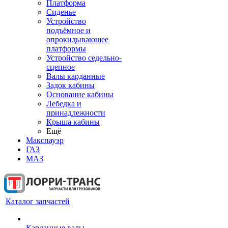
Платформа
Сиденье
Устройство
подъёмное и
опрокидывающее
платформы
Устройство седельно-
сцепное
Валы карданные
Задок кабины
Основание кабины
Лебедка и
принадлежности
Крыша кабины
Ещё
Макспауэр
ГАЗ
МАЗ
Каталог запчастей
Карданные валы