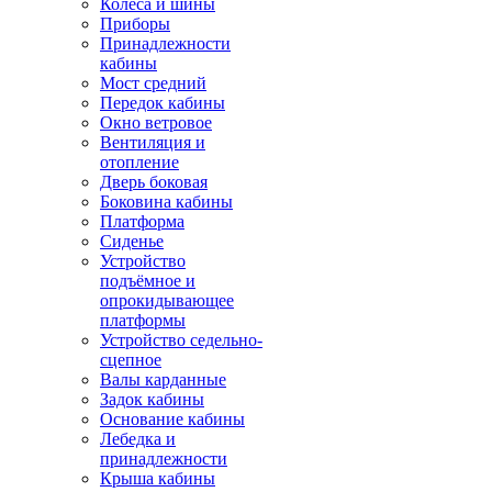
Колёса и шины
Приборы
Принадлежности
кабины
Мост средний
Передок кабины
Окно ветровое
Вентиляция и
отопление
Дверь боковая
Боковина кабины
Платформа
Сиденье
Устройство
подъёмное и
опрокидывающее
платформы
Устройство седельно-
сцепное
Валы карданные
Задок кабины
Основание кабины
Лебедка и
принадлежности
Крыша кабины