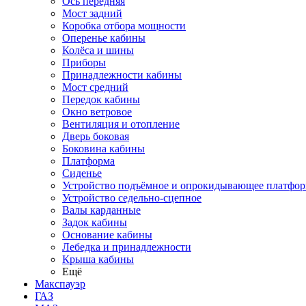
Ось передняя
Мост задний
Коробка отбора мощности
Оперенье кабины
Колёса и шины
Приборы
Принадлежности кабины
Мост средний
Передок кабины
Окно ветровое
Вентиляция и отопление
Дверь боковая
Боковина кабины
Платформа
Сиденье
Устройство подъёмное и опрокидывающее платфо
Устройство седельно-сцепное
Валы карданные
Задок кабины
Основание кабины
Лебедка и принадлежности
Крыша кабины
Ещё
Макспауэр
ГАЗ