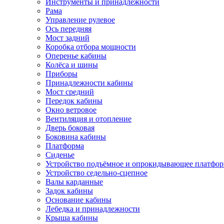
Инструменты и принадлежности
Рама
Управление рулевое
Ось передняя
Мост задний
Коробка отбора мощности
Оперенье кабины
Колёса и шины
Приборы
Принадлежности кабины
Мост средний
Передок кабины
Окно ветровое
Вентиляция и отопление
Дверь боковая
Боковина кабины
Платформа
Сиденье
Устройство подъёмное и опрокидывающее платфо
Устройство седельно-сцепное
Валы карданные
Задок кабины
Основание кабины
Лебедка и принадлежности
Крыша кабины