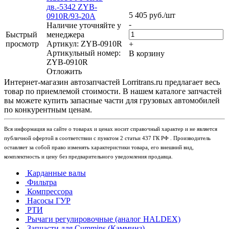
дв.-5342 ZYB-
5 405
руб.
/шт
0910R/93-20A
-
Наличие уточняйте у
Быстрый
менеджера
просмотр
Артикул: ZYB-0910R
+
Артикульный номер:
В корзину
ZYB-0910R
Отложить
Интернет-магазин автозапчастей Lorritrans.ru предлагает весь
товар по приемлемой стоимости. В нашем каталоге запчастей
вы можете купить запасные части для грузовых автомобилей
по конкурентным ценам.
Вся информация на сайте о товарах и ценах носит справочный характер и не является
публичной офертой в соответствии с пунктом 2 статьи 437 ГК РФ . Производитель
оставляет за собой право изменять характеристики товара, его внешний вид,
комплектность и цену без предварительного уведомления продавца.
Карданные валы
Фильтра
Компрессора
Насосы ГУР
РТИ
Рычаги регулировочные (аналог HALDEX)
Запчасти для Cummins (Камминз)