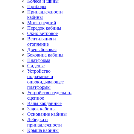
Колёса и шины
Приборы
Принадлежности
кабины
Мост средний
Передок кабины
Окно ветровое
Вентиляция и
отопление
Дверь боковая
Боковина кабины
Платформа
Сиденье
Устройство
подъёмное и
опрокидывающее
платформы
Устройство седельно-
сцепное
Валы карданные
Задок кабины
Основание кабины
Лебедка и
принадлежности
Крыша кабины