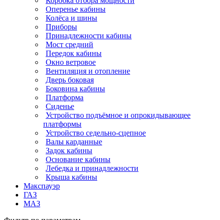
Коробка отбора мощности
Оперенье кабины
Колёса и шины
Приборы
Принадлежности кабины
Мост средний
Передок кабины
Окно ветровое
Вентиляция и отопление
Дверь боковая
Боковина кабины
Платформа
Сиденье
Устройство подъёмное и опрокидывающее
платформы
Устройство седельно-сцепное
Валы карданные
Задок кабины
Основание кабины
Лебедка и принадлежности
Крыша кабины
Макспауэр
ГАЗ
МАЗ