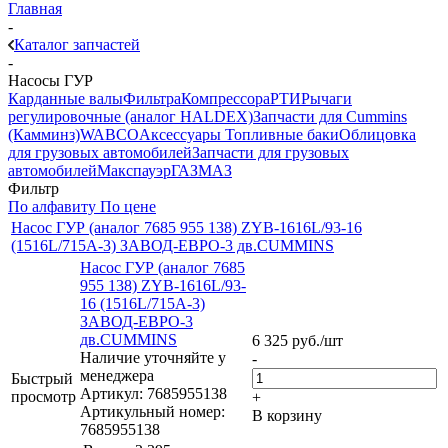
Главная
-
Каталог запчастей
-
Насосы ГУР
Карданные валы
Фильтра
Компрессора
РТИ
Рычаги
регулировочные (аналог HALDEX)
Запчасти для Cummins
(Камминз)
WABCO
Аксессуары
Топливные баки
Облицовка
для грузовых автомобилей
Запчасти для грузовых
автомобилей
Макспауэр
ГАЗ
МАЗ
Фильтр
По алфавиту
По цене
Насос ГУР (аналог 7685 955 138) ZYB-1616L/93-16
(1516L/715А-3) ЗАВОД-ЕВРО-3 дв.CUMMINS
Насос ГУР (аналог 7685
955 138) ZYB-1616L/93-
16 (1516L/715А-3)
ЗАВОД-ЕВРО-3
дв.CUMMINS
6 325
руб.
/шт
Наличие уточняйте у
-
менеджера
Быстрый
Артикул: 7685955138
просмотр
+
Артикульный номер:
В корзину
7685955138