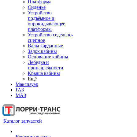
Платформа
Сиденье
Устройство
подъёмное и
опрокидывающее
платформы
Устройство седельно-
сцепное
Валы карданные
Задок кабины
Основание кабины
Лебедка и
принадлежности
Крыша кабины
Ещё
Макспауэр
ГАЗ
МАЗ
Каталог запчастей
Карданные валы