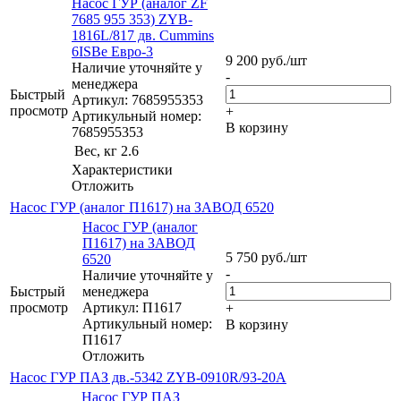
Насос ГУР (аналог ZF
7685 955 353) ZYB-
1816L/817 дв. Cummins
6ISBe Евро-3
9 200
руб.
/шт
Наличие уточняйте у
-
менеджера
Быстрый
Артикул: 7685955353
просмотр
+
Артикульный номер:
В корзину
7685955353
Вес, кг
2.6
Характеристики
Отложить
Насос ГУР (аналог П1617) на ЗАВОД 6520
Насос ГУР (аналог
П1617) на ЗАВОД
5 750
руб.
/шт
6520
-
Наличие уточняйте у
Быстрый
менеджера
просмотр
Артикул: П1617
+
Артикульный номер:
В корзину
П1617
Отложить
Насос ГУР ПАЗ дв.-5342 ZYB-0910R/93-20A
Насос ГУР ПАЗ