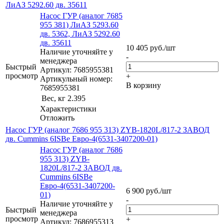
ЛиАЗ 5292.60 дв. 35611
Насос ГУР (аналог 7685
955 381) ЛиАЗ 5293.60
дв. 5362, ЛиАЗ 5292.60
дв. 35611
10 405
руб.
/шт
Наличие уточняйте у
-
менеджера
Быстрый
Артикул: 7685955381
просмотр
+
Артикульный номер:
В корзину
7685955381
Вес, кг
2.395
Характеристики
Отложить
Насос ГУР (аналог 7686 955 313) ZYB-1820L/817-2 ЗАВОД
дв. Cummins 6ISBe Евро-4(6531-3407200-01)
Насос ГУР (аналог 7686
955 313) ZYB-
1820L/817-2 ЗАВОД дв.
Cummins 6ISBe
Евро-4(6531-3407200-
6 900
руб.
/шт
01)
-
Наличие уточняйте у
Быстрый
менеджера
просмотр
+
Артикул: 7686955313