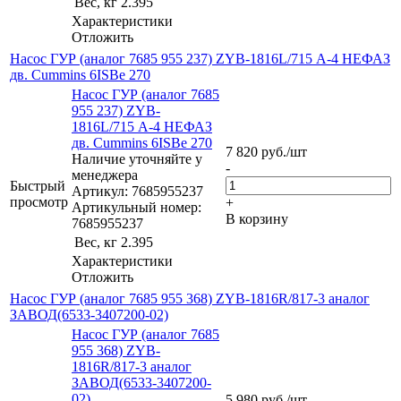
Вес, кг
2.395
Характеристики
Отложить
Насос ГУР (аналог 7685 955 237) ZYB-1816L/715 А-4 НЕФАЗ
дв. Cummins 6ISBe 270
Насос ГУР (аналог 7685
955 237) ZYB-
1816L/715 А-4 НЕФАЗ
дв. Cummins 6ISBe 270
7 820
руб.
/шт
Наличие уточняйте у
-
менеджера
Быстрый
Артикул: 7685955237
просмотр
+
Артикульный номер:
В корзину
7685955237
Вес, кг
2.395
Характеристики
Отложить
Насос ГУР (аналог 7685 955 368) ZYB-1816R/817-3 аналог
ЗАВОД(6533-3407200-02)
Насос ГУР (аналог 7685
955 368) ZYB-
1816R/817-3 аналог
ЗАВОД(6533-3407200-
02)
5 980
руб.
/шт