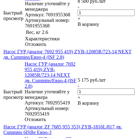
8 500
руб.
/шт
Наличие уточняйте у
-
менеджера
Быстрый
Артикул: 7691955368
просмотр
+
Артикульный номер:
В корзину
7691955368
Вес, кг
2.6
Характеристики
Отложить
Насос ГУР (аналог 7692 955 419) ZYB-12085R/723-14 NEXT
дв. Cummins/Евро-4 (ISF 2.8)
Насос ГУР (аналог 7692
955 419) ZYB-
12085R/723-14 NEXT
5 175
руб.
/шт
дв. Cummins/Евро-4 (ISF
-
2.8)
Быстрый
Наличие уточняйте у
просмотр
менеджера
+
Артикул: 7692955419
В корзину
Артикульный номер:
7692955419
Отложить
Насос ГУР (аналог ZF 7685 955 353) ZYB-1816L/817 дв.
Cummins 6ISBe Евро-3