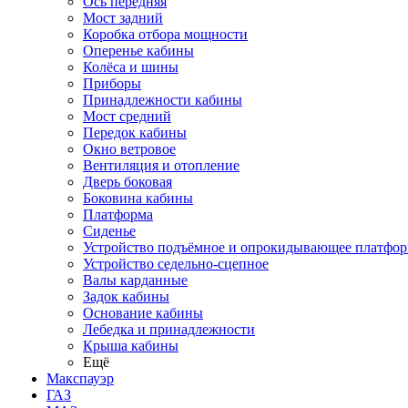
Ось передняя
Мост задний
Коробка отбора мощности
Оперенье кабины
Колёса и шины
Приборы
Принадлежности кабины
Мост средний
Передок кабины
Окно ветровое
Вентиляция и отопление
Дверь боковая
Боковина кабины
Платформа
Сиденье
Устройство подъёмное и опрокидывающее платфо
Устройство седельно-сцепное
Валы карданные
Задок кабины
Основание кабины
Лебедка и принадлежности
Крыша кабины
Ещё
Макспауэр
ГАЗ