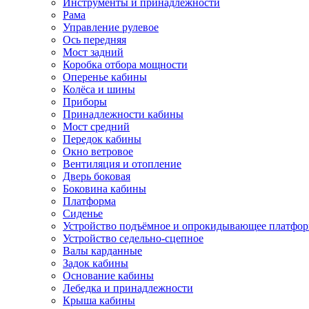
Инструменты и принадлежности
Рама
Управление рулевое
Ось передняя
Мост задний
Коробка отбора мощности
Оперенье кабины
Колёса и шины
Приборы
Принадлежности кабины
Мост средний
Передок кабины
Окно ветровое
Вентиляция и отопление
Дверь боковая
Боковина кабины
Платформа
Сиденье
Устройство подъёмное и опрокидывающее платфо
Устройство седельно-сцепное
Валы карданные
Задок кабины
Основание кабины
Лебедка и принадлежности
Крыша кабины